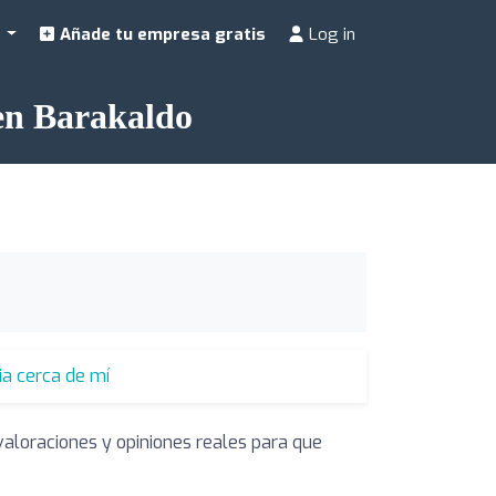
a
Añade tu empresa gratis
Log in
 en Barakaldo
ia cerca de mí
valoraciones y opiniones reales para que