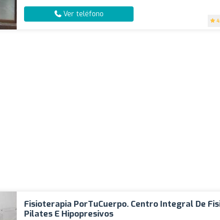
Ver teléfono
4
Fisioterapia PorTuCuerpo. Centro Integral De Fis
Pilates E Hipopresivos