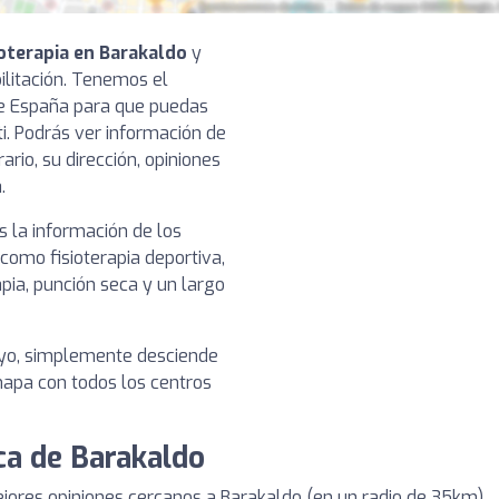
ioterapia en Barakaldo
y
bilitación. Tenemos el
de España para que puedas
ti. Podrás ver información de
ario, su dirección, opiniones
.
 la información de los
 como fisioterapia deportiva,
pia, punción seca y un largo
tuyo, simplemente desciende
 mapa con todos los centros
rca de Barakaldo
jores opiniones cercanos a Barakaldo (en un radio de 35km)