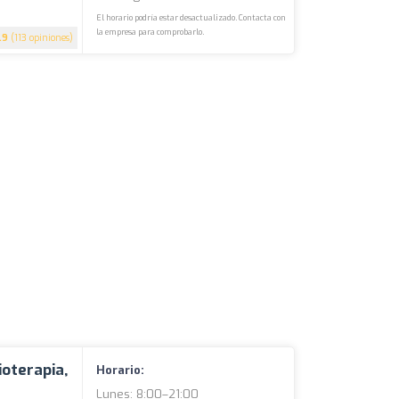
El horario podría estar desactualizado. Contacta con
la empresa para comprobarlo.
.9
(113 opiniones)
ioterapia,
Horario:
Lunes: 8:00–21:00