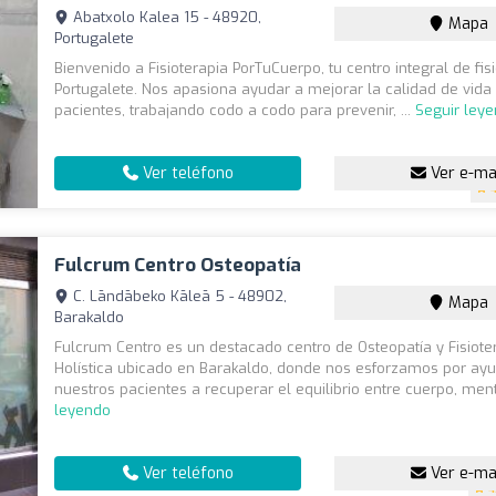
Abatxolo Kalea 15 - 48920,
Mapa
Portugalete
Bienvenido a Fisioterapia PorTuCuerpo, tu centro integral de fis
Portugalete. Nos apasiona ayudar a mejorar la calidad de vida
pacientes, trabajando codo a codo para prevenir, ...
Seguir ley
Ver teléfono
Ver e-ma
Fulcrum Centro Osteopatía
C. Lāndābeko Kāleā 5 - 48902,
Mapa
Barakaldo
Fulcrum Centro es un destacado centro de Osteopatía y Fisiote
Holística ubicado en Barakaldo, donde nos esforzamos por ay
nuestros pacientes a recuperar el equilibrio entre cuerpo, ment
leyendo
Ver teléfono
Ver e-ma
4