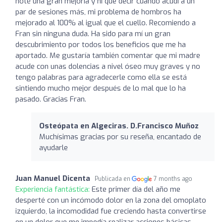
noté una gran mejoría y ni que decir cuando acudí a un
par de sesiones más, mi problema de hombros ha
mejorado al 100% al igual que el cuello. Recomiendo a
Fran sin ninguna duda. Ha sido para mí un gran
descubrimiento por todos los beneficios que me ha
aportado. Me gustaría también comentar que mi madre
acude con unas dolencias a nivel óseo muy graves y no
tengo palabras para agradecerle como ella se está
sintiendo mucho mejor después de lo mal que lo ha
pasado. Gracias Fran.
Osteópata en Algeciras. D.Francisco Muñoz
Muchísimas gracias por su reseña, encantado de
ayudarle
Juan Manuel Dicenta
Publicada en
7 months ago
Experiencia fantástica:
Este primer día del año me
desperté con un incómodo dolor en la zona del omoplato
izquierdo, la incomodidad fue creciendo hasta convertirse
en un dolor que me impedía realizar acciones básicas.