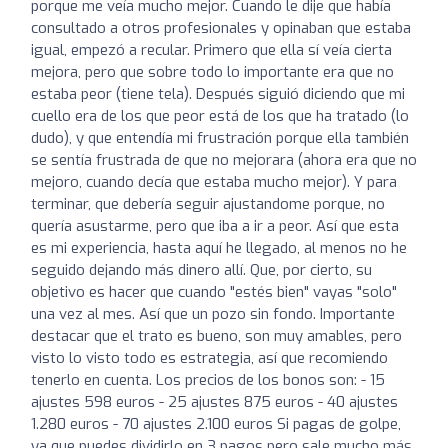
porque me veía mucho mejor. Cuando le dije que había
consultado a otros profesionales y opinaban que estaba
igual, empezó a recular. Primero que ella sí veía cierta
mejora, pero que sobre todo lo importante era que no
estaba peor (tiene tela). Después siguió diciendo que mi
cuello era de los que peor está de los que ha tratado (lo
dudo), y que entendía mi frustración porque ella también
se sentía frustrada de que no mejorara (ahora era que no
mejoro, cuando decía que estaba mucho mejor). Y para
terminar, que debería seguir ajustandome porque, no
quería asustarme, pero que iba a ir a peor. Así que esta
es mi experiencia, hasta aquí he llegado, al menos no he
seguido dejando más dinero allí. Que, por cierto, su
objetivo es hacer que cuando "estés bien" vayas "solo"
una vez al mes. Así que un pozo sin fondo. Importante
destacar que el trato es bueno, son muy amables, pero
visto lo visto todo es estrategia, así que recomiendo
tenerlo en cuenta. Los precios de los bonos son: - 15
ajustes 598 euros - 25 ajustes 875 euros - 40 ajustes
1.280 euros - 70 ajustes 2.100 euros Si pagas de golpe,
ya que puedes dividirlo en 3 pagos pero sale mucho más