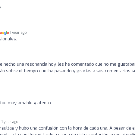
o
1 year ago
ionales.
e hecho una resonancia hoy, les he comentado que no me gustaba
arán sobre el tiempo que iba pasando y gracias a sus comentarios 
 fue muy amable y atento.
1 year ago
nsultas y hubo una confusión con la hora de cada una. A pesar de e
gunda, a la que llegué tarde a causa de dicha confusión, y me atend