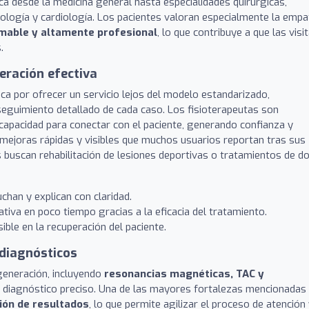
a desde la medicina general hasta especialidades quirúrgicas,
logía y cardiología. Los pacientes valoran especialmente la empa
amable y altamente profesional
, lo que contribuye a que las visi
.
eración efectiva
taca por ofrecer un servicio lejos del modelo estandarizado,
seguimiento detallado de cada caso. Los fisioterapeutas son
capacidad para conectar con el paciente, generando confianza y
as mejoras rápidas y visibles que muchos usuarios reportan tras sus
 buscan rehabilitación de lesiones deportivas o tratamientos de do
han y explican con claridad.
ativa en poco tiempo gracias a la eficacia del tratamiento.
ible en la recuperación del paciente.
 diagnósticos
 generación, incluyendo
resonancias magnéticas, TAC y
n diagnóstico preciso. Una de las mayores fortalezas mencionadas
ción de resultados
, lo que permite agilizar el proceso de atención