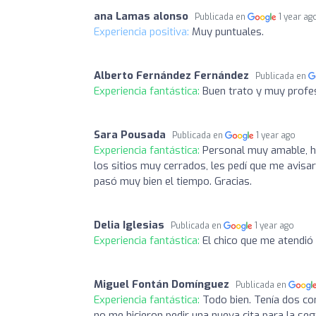
ana Lamas alonso
Publicada en
1 year ag
Experiencia positiva:
Muy puntuales.
Alberto Fernández Fernández
Publicada en
Experiencia fantástica:
Buen trato y muy profes
Sara Pousada
Publicada en
1 year ago
Experiencia fantástica:
Personal muy amable, h
los sitios muy cerrados, les pedí que me avis
pasó muy bien el tiempo. Gracias.
Delia Iglesias
Publicada en
1 year ago
Experiencia fantástica:
El chico que me atendió
Miguel Fontán Domínguez
Publicada en
Experiencia fantástica:
Todo bien. Tenía dos co
no me hicieron pedir una nueva cita para la se