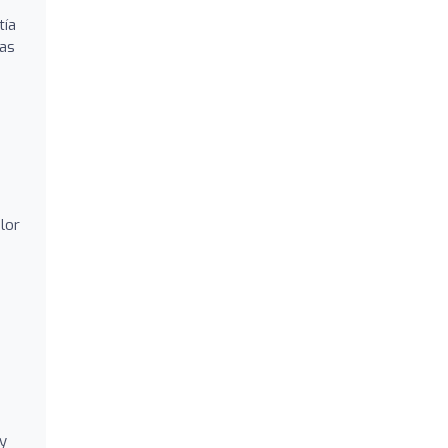
tía
tas
lor
 y