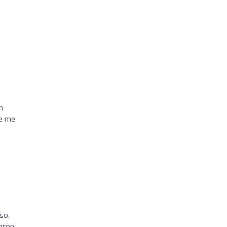
n
se me
so,
ieron