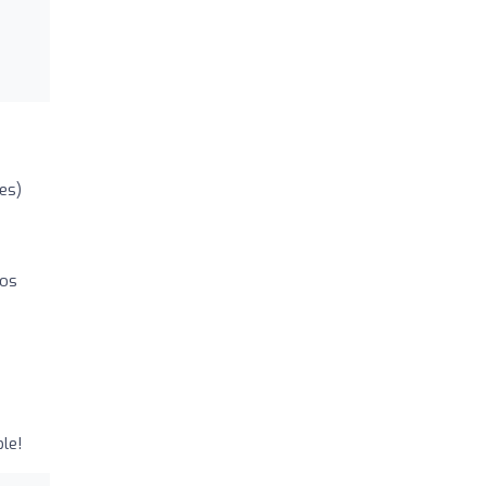
es)
los
le!