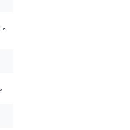
jos,
y