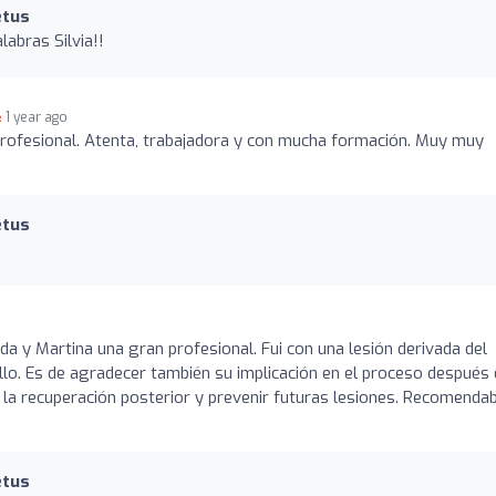
etus
abras Silvia!!
1 year ago
rofesional. Atenta, trabajadora y con mucha formación. Muy muy
etus
da y Martina una gran profesional. Fui con una lesión derivada del
o. Es de agradecer también su implicación en el proceso después 
 la recuperación posterior y prevenir futuras lesiones. Recomenda
etus