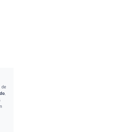
o de
ado
,
s
ón