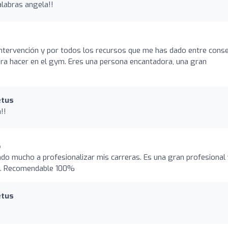
labras angela!!
intervención y por todos los recursos que me has dado entre conse
para hacer en el gym. Eres una persona encantadora, una gran
etus
!!
o
o mucho a profesionalizar mis carreras. Es una gran profesional 
to. Recomendable 100%
etus