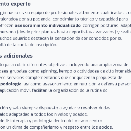
ento experto
e gimnasio es su equipo de profesionales altamente cualificados. L
lorados por su paciencia, conocimiento técnico y capacidad para
 ofrecen
asesoramiento individualizado
, corrigen posturas, adap
 persona (desde principiantes hasta deportistas avanzados) y reali
uchos usuarios destacan la sensación de ser conocidos por su
lá de la cuota de inscripción.
s adicionales
do para cubrir diferentes objetivos, incluyendo una amplia zona de
lases grupales como spinning, kempo o actividades de alta intensid
frece servicios complementarios que enriquecen la propuesta de
y podología
, así como asesoramiento en nutrición y defensa person
aplicación móvil facilitan la organización de la rutina de
ión y sala siempre dispuesto a ayudar y resolver dudas.
les adaptadas a todos los niveles y edades.
de fisioterapia y podología dentro del mismo centro.
con un clima de compañerismo y respeto entre los socios.