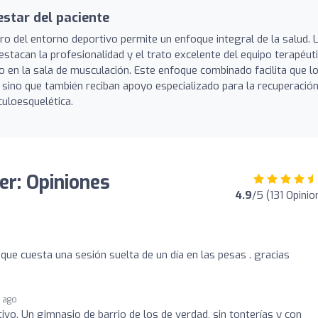
estar del paciente
ro del entorno deportivo permite un enfoque integral de la salud. 
stacan la profesionalidad y el trato excelente del equipo terapéuti
o en la sala de musculación. Este enfoque combinado facilita que l
, sino que también reciban apoyo especializado para la recuperació
uloesquelética.
r: Opiniones
4.9
/5 (131 Opinio
 que cuesta una sesión suelta de un día en las pesas . gracias
s ago
ivo. Un gimnasio de barrio de los de verdad, sin tonterías y con