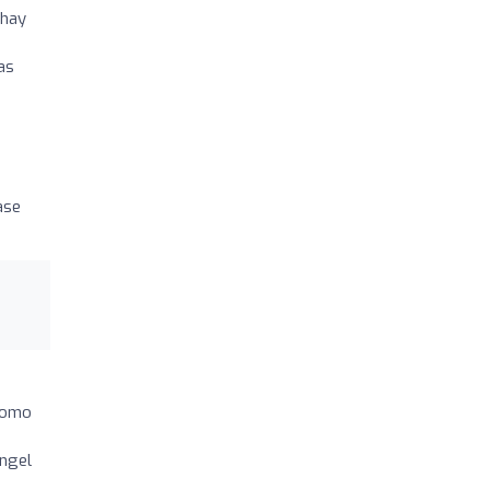
 hay
as
ase
 como
Angel