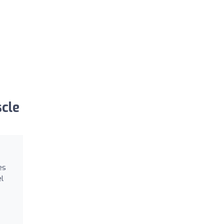
cle
es
el