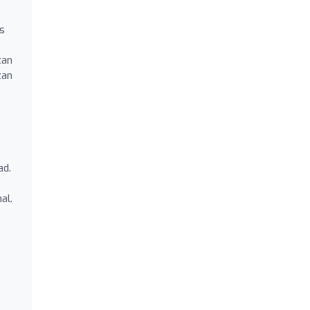
os
tan
zan
ad.
al.