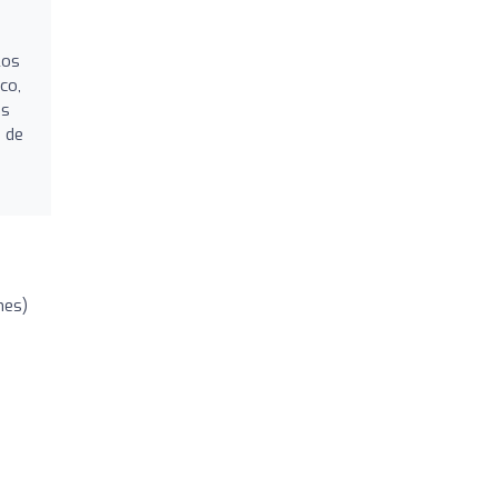
Los
co,
os
n de
nes)