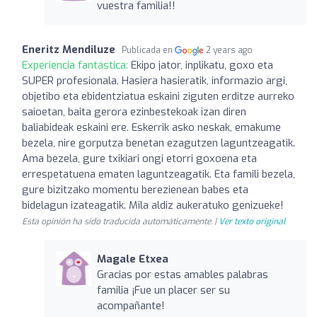
vuestra familia!!
Eneritz Mendiluze
Publicada en
2 years ago
Experiencia fantástica:
Ekipo jator, inplikatu, goxo eta
SUPER profesionala. Hasiera hasieratik, informazio argi,
objetibo eta ebidentziatua eskaini ziguten erditze aurreko
saioetan, baita gerora ezinbestekoak izan diren
baliabideak eskaini ere. Eskerrik asko neskak, emakume
bezela, nire gorputza benetan ezagutzen laguntzeagatik.
Ama bezela, gure txikiari ongi etorri goxoena eta
errespetatuena ematen laguntzeagatik. Eta famili bezela,
gure bizitzako momentu berezienean babes eta
bidelagun izateagatik. Mila aldiz aukeratuko genizueke!
Esta opinión ha sido traducida automáticamente. |
Ver texto original
Magale Etxea
Gracias por estas amables palabras
familia ¡Fue un placer ser su
acompañante!