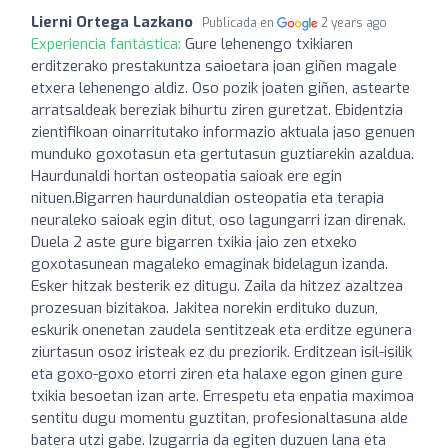
Lierni Ortega Lazkano
Publicada en
2 years ago
Experiencia fantástica:
Gure lehenengo txikiaren
erditzerako prestakuntza saioetara joan giñen magale
etxera lehenengo aldiz. Oso pozik joaten giñen, astearte
arratsaldeak bereziak bihurtu ziren guretzat. Ebidentzia
zientifikoan oinarritutako informazio aktuala jaso genuen
munduko goxotasun eta gertutasun guztiarekin azaldua.
Haurdunaldi hortan osteopatia saioak ere egin
nituen.Bigarren haurdunaldian osteopatia eta terapia
neuraleko saioak egin ditut, oso lagungarri izan direnak.
Duela 2 aste gure bigarren txikia jaio zen etxeko
goxotasunean magaleko emaginak bidelagun izanda.
Esker hitzak besterik ez ditugu. Zaila da hitzez azaltzea
prozesuan bizitakoa. Jakitea norekin erdituko duzun,
eskurik onenetan zaudela sentitzeak eta erditze egunera
ziurtasun osoz iristeak ez du preziorik. Erditzean isil-isilik
eta goxo-goxo etorri ziren eta halaxe egon ginen gure
txikia besoetan izan arte. Errespetu eta enpatia maximoa
sentitu dugu momentu guztitan, profesionaltasuna alde
batera utzi gabe. Izugarria da egiten duzuen lana eta