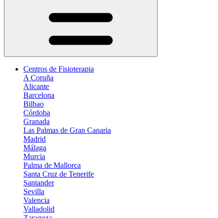
Centros de Fisioterapia
A Coruña
Alicante
Barcelona
Bilbao
Córdoba
Granada
Las Palmas de Gran Canaria
Madrid
Málaga
Murcia
Palma de Mallorca
Santa Cruz de Tenerife
Santander
Sevilla
Valencia
Valladolid
Zaragoza