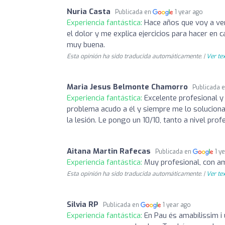
Nuria Casta
Publicada en
1 year ago
Experiencia fantástica:
Hace años que voy a ver
el dolor y me explica ejercicios para hacer en 
muy buena.
Esta opinión ha sido traducida automáticamente. |
Ver tex
Maria Jesus Belmonte Chamorro
Publicada 
Experiencia fantástica:
Excelente profesional y
problema acudo a él y siempre me lo soluciona 
la lesión. Le pongo un 10/10, tanto a nivel pro
Aitana Martin Rafecas
Publicada en
1 y
Experiencia fantástica:
Muy profesional, con am
Esta opinión ha sido traducida automáticamente. |
Ver tex
Silvia RP
Publicada en
1 year ago
Experiencia fantástica:
En Pau és amabílissim i