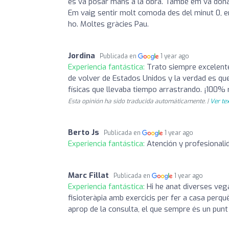
es va posar mans a la obra. També em va donar e
Em vaig sentir molt comoda des del minut 0, em
ho. Moltes gràcies Pau.
Jordina
Publicada en
1 year ago
Experiencia fantástica:
Trato siempre excelente
de volver de Estados Unidos y la verdad es qu
físicas que llevaba tiempo arrastrando. ¡100%
Esta opinión ha sido traducida automáticamente. |
Ver tex
Berto Js
Publicada en
1 year ago
Experiencia fantástica:
Atención y profesionali
Marc Fillat
Publicada en
1 year ago
Experiencia fantástica:
Hi he anat diverses veg
fisioteràpia amb exercicis per fer a casa perq
aprop de la consulta, el que sempre és un punt 