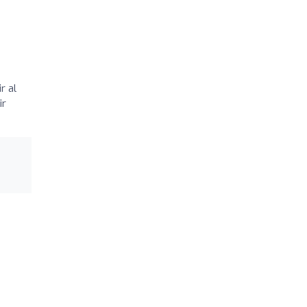
r al
ir