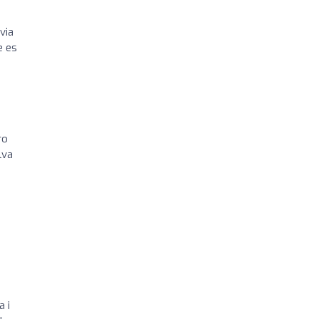
via
e es
ro
lva
a i