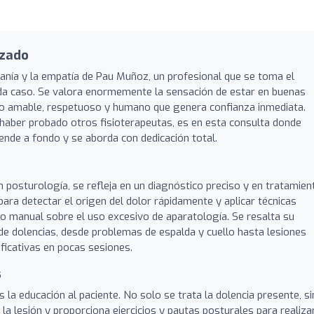
izado
anía y la empatía de Pau Muñoz, un profesional que se toma el
ada caso. Se valora enormemente la sensación de estar en buenas
o amable, respetuoso y humano que genera confianza inmediata.
haber probado otros fisioterapeutas, es en esta consulta donde
nde a fondo y se aborda con dedicación total.
 posturología, se refleja en un diagnóstico preciso y en tratamien
para detectar el origen del dolor rápidamente y aplicar técnicas
ajo manual sobre el uso excesivo de aparatología. Se resalta su
de dolencias, desde problemas de espalda y cuello hasta lesiones
ficativas en pocas sesiones.
s
 la educación al paciente. No solo se trata la dolencia presente, s
la lesión y proporciona ejercicios y pautas posturales para realiza