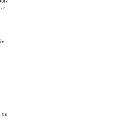
lora.
tar-
és
ó de