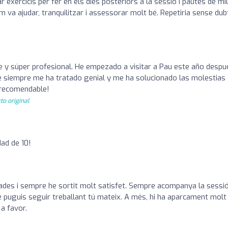
xercicis per fer en els dies posteriors a la sessió i pautes de mil
 va ajudar, tranquilitzar i assessorar molt bé. Repetiria sense dub
 y súper profesional. He empezado a visitar a Pau este año despu
e siempre me ha tratado genial y me ha solucionado las molestias
 recomendable!
to original
dad de 10!
ades i sempre he sortit molt satisfet. Sempre acompanya la sessi
uè puguis seguir treballant tú mateix. A més, hi ha aparcament molt
a favor.