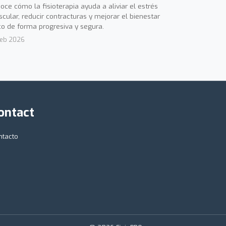
oce cómo la fisioterapia ayuda a aliviar el estrés
cular, reducir contracturas y mejorar el bienestar
ico de forma progresiva y segura.
Feb 2026
ontact
ntacto