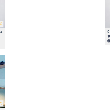
2)
ca
C
6)