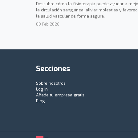
Descubre cómo la fisioterapia puede ayudar a mejo
la circulación sanguínea, aliviar molestias y favorec
la salud vascular de forma segura.
09 Feb 2026
Secciones
Sobre nosotros
Log in
Añade tu empresa gratis
Blog