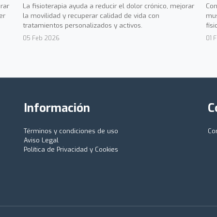
rar
La fisioterapia ayuda a reducir el dolor crónico, mejorar
Con
er
la movilidad y recuperar calidad de vida con
mus
tratamientos personalizados y activos.
fís
05 Feb 2026
01 
Información
C
Términos y condiciones de uso
Co
Aviso Legal
Política de Privacidad y Cookies