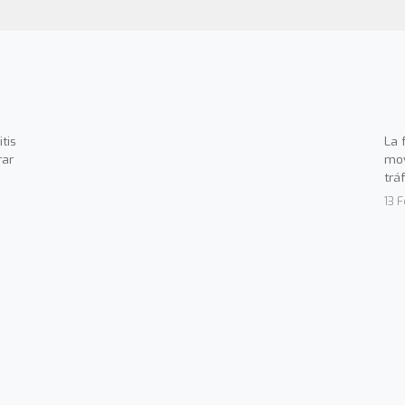
tis
La 
rar
mov
trá
13 